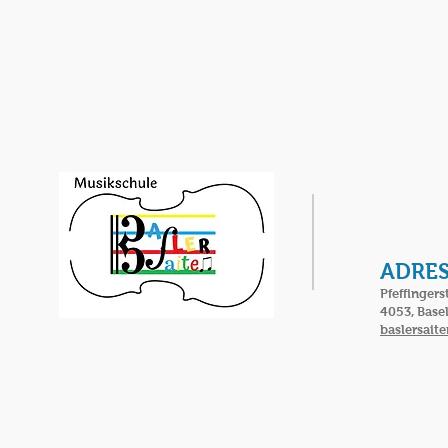
ADRES
Pfeffingers
4053, Base
baslersait